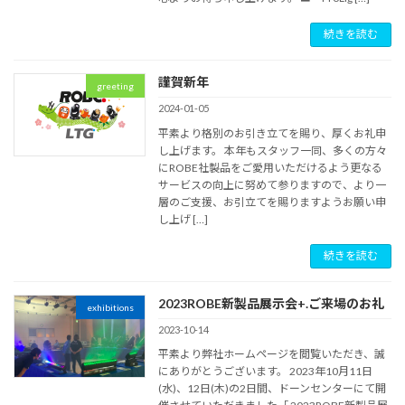
続きを読む
謹賀新年
greeting
2024-01-05
平素より格別のお引き立てを賜り、厚くお礼申
し上げます。 本年もスタッフ一同、多くの方々
にROBE社製品をご愛用いただけるよう更なる
サービスの向上に努めて参りますので、より一
層のご支援、お引立てを賜りますようお願い申
し上げ […]
続きを読む
2023ROBE新製品展示会+.ご来場のお礼
exhibitions
2023-10-14
平素より弊社ホームページを閲覧いただき、誠
にありがとうございます。 2023年10月11日
(水)、12日(木)の2日間、ドーンセンターにて開