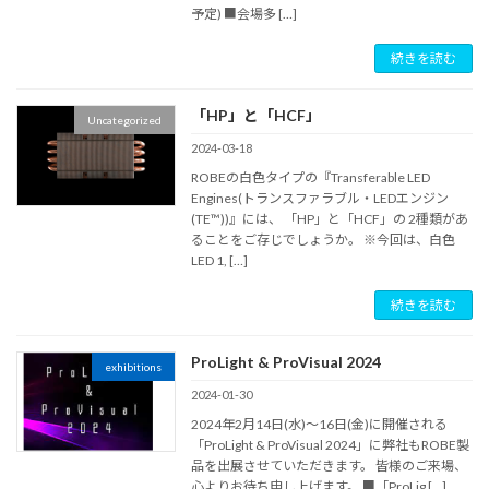
予定) ■会場多 […]
続きを読む
「HP」と「HCF」
Uncategorized
2024-03-18
ROBEの白色タイプの『Transferable LED
Engines(トランスファラブル・LEDエンジン
(TE™))』には、 「HP」と「HCF」の 2種類があ
ることをご存じでしょうか。 ※今回は、白色
LED 1, […]
続きを読む
ProLight & ProVisual 2024
exhibitions
2024-01-30
2024年2月14日(水)～16日(金)に開催される
「ProLight & ProVisual 2024」に弊社もROBE製
品を出展させていただきます。 皆様のご来場、
心よりお待ち申し上げます。 ■「ProLig […]