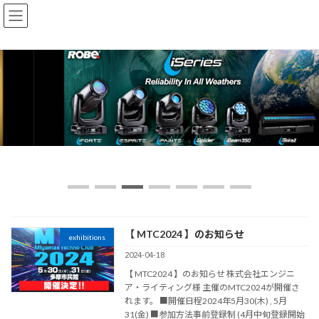
コ
ナ
ン
ビ
テ
ゲ
ン
ー
ツ
シ
へ
ョ
ス
ン
キ
に
ッ
移
プ
動
【 MTC2024 】のお知らせ
exhibitions
2024-04-18
【 MTC2024 】のお知らせ 株式会社エンジニ
ア・ライティング様 主催のMTC2024が開催さ
れます。 ■開催日程2024年5月30(木) , 5月
31(金) ■参加方法事前登録制 (4月中旬登録開始