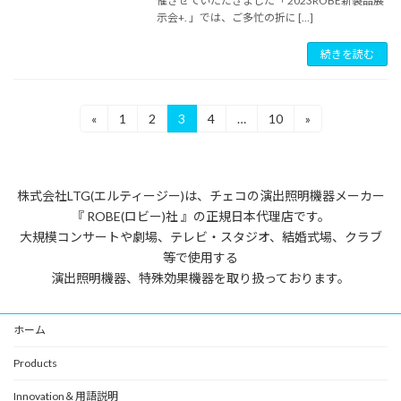
催させていただきました「 2023ROBE新製品展
示会+. 」では、ご多忙の折に […]
続きを読む
投
«
1
2
3
4
…
10
»
固
固
固
固
固
定
定
定
定
定
稿
ペ
ペ
ペ
ペ
ペ
ー
ー
ー
ー
ー
ナ
ジ
ジ
ジ
ジ
ジ
株式会社LTG(エルティージー)は、チェコの演出照明機器メーカー
ビ
『 ROBE(ロビー)社 』の正規日本代理店です。
ゲ
大規模コンサートや劇場、テレビ・スタジオ、結婚式場、クラブ
等で使用する
ー
演出照明機器、特殊効果機器を取り扱っております。
シ
ョ
ホーム
ン
Products
Innovation＆用語説明