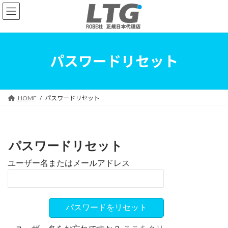
コ
ナ
ン
ビ
テ
ゲ
ン
ー
ツ
シ
へ
ョ
パスワードリセット
ス
ン
キ
に
ッ
移
プ
動
HOME
パスワードリセット
パスワードリセット
ユーザー名またはメールアドレス