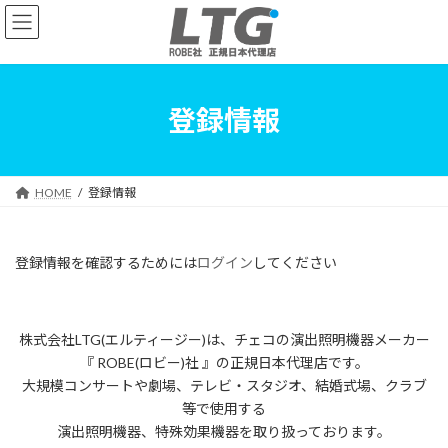
コ
ナ
ン
ビ
テ
ゲ
ン
ー
ツ
シ
へ
ョ
登録情報
ス
ン
キ
に
ッ
移
プ
動
HOME
登録情報
登録情報を確認するためには
ログイン
してください
株式会社LTG(エルティージー)は、チェコの演出照明機器メーカー
『 ROBE(ロビー)社 』の正規日本代理店です。
大規模コンサートや劇場、テレビ・スタジオ、結婚式場、クラブ
等で使用する
演出照明機器、特殊効果機器を取り扱っております。