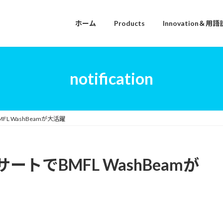
ホーム
Products
Innovation＆用
notification
 WashBeamが大活躍
トでBMFL WashBeamが