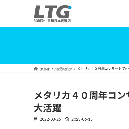
コ
ナ
ン
ビ
テ
ゲ
ン
ー
ツ
シ
へ
ョ
ス
ン
キ
に
ッ
移
プ
動
HOME
notification
メタリカ４０周年コンサートでBMFL
メタリカ４０周年コンサー
大活躍
2022-03-25
2023-06-15
最
終