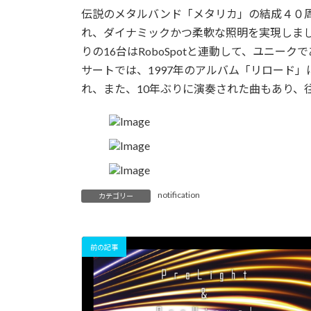
更
伝説のメタルバンド「メタリカ」の結成４０周年記
新
れ、ダイナミックかつ柔軟な照明を実現しました。
日
時
りの16台はRoboSpotと連動して、ユニ
:
サートでは、1997年のアルバム「リロード」に
れ、また、10年ぶりに演奏された曲もあり、
notification
カテゴリー
前の記事