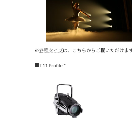
※
各種タイプ
は、こちらからご欄いただけま
■T11 Profile™