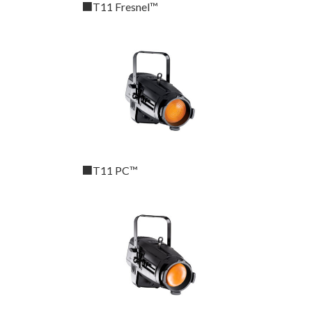
■T11 Fresnel™
■T11 PC™