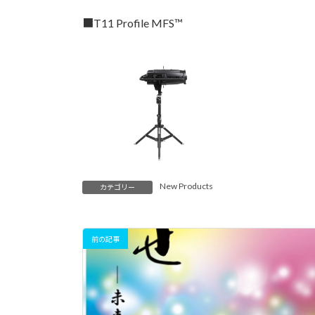
■T11 Profile MFS™
New Products
カテゴリー
前の記事