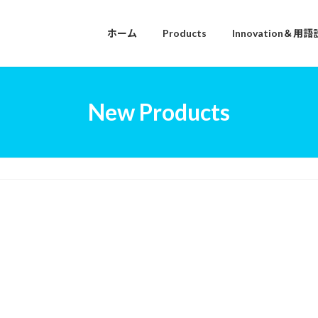
ホーム
Products
Innovation＆用
New Products