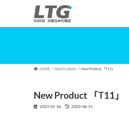
コ
ナ
ン
ビ
テ
ゲ
ン
ー
ツ
シ
へ
ョ
ス
ン
キ
に
ッ
移
プ
動
HOME
New Products
New Product 「T11」
New Product 「T11」
2023-01-26
2023-06-15
最
終
更
新